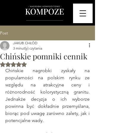
Post
JAKUB CHŁÓD
3 minut(y) czytania
Chińskie pomniki cennik
Oceniono na NaN z 5 gwiazdek.
Chińskie nagrobki zyskały na 
popularności na polskim rynku ze 
względu na atrakcyjne ceny i 
różnorodność kolorystyczną granitu. 
Jednakże decyzja o ich wyborze 
powinna być dokładnie przemyślana, 
biorąc pod uwagę zarówno zalety, jak i 
potencjalne wady.