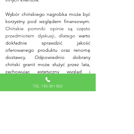
Wybór chińskiego nagrobka może być 
korzystny pod względem finansowym. 
Chińskie pomniki opinie są często 
przedmiotem dyskusji, dlatego
 warto 
dokładnie sprawdzić jakość 
oferowanego produktu oraz renomę 
dostawcy. Odpowiednio dobrany 
chiński granit może służyć przez lata, 
zachowując estetyczny wygląd i 
trwałość.
TEL. 785 381 852
Chciałbyś upamiętnić bliską osobę w 
sposób, który łączy elegancję, trwałość i 
nowoczesne rozwiązania? Nagrobki 
kompozytowe to wybór, który zdobył 
serca wielu osób.