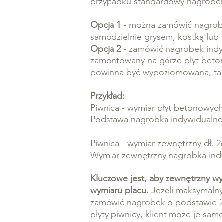
przypadku standardowy nagrobek
Opcja 1
- można zamówić nagrob
samodzielnie grysem, kostką lub 
Opcja 2
- zamówić nagrobek indy
zamontowany na górze płyt beto
powinna być wypoziomowana, tak
Przykład:
Piwnica - wymiar płyt betonowych
Podstawa nagrobka indywidualn
Piwnica - wymiar zewnętrzny dł.
Wymiar zewnętrzny nagrobka in
Kluczowe jest, aby zewnętrzny w
wymiaru placu.
Jeżeli maksymalny
z
amówić nagrobek o podstawie 
płyty piwnicy, klient może je sa