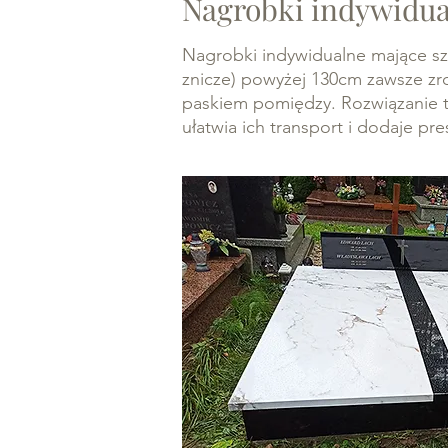
Nagrobki indywidual
Nagrobki indywidualne mające sze
znicze) powyżej 130cm zawsze zro
paskiem pomiędzy. Rozwiązanie 
ułatwia ich transport i dodaje p