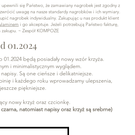
upewnili się Państwo, że zamawiany nagrobek jest zgodny z
zwrócić uwagę na nasze standardy nagrobków i ich wymiary.
pić nagrobek indywidualny. Zakupując u nas produkt klient
ulaminem
i go akceptuje. Jeżeli potrzebują Państwo fakturę,
em zakupu. ~ Zespół KOMPOZE
d 01.2024
 01.2024 będą posiadały nowy wzór krzyża.
nym i minimalistycznym wyglądem.
apisy. Są one cieńsze i delikatniejsze.
pinię i każdego roku wprowadzamy ulepszenia,
jeszcze piękniejsze.
jący nowy krzyż oraz czcionkę.
czarna, natomiast napisy oraz krzyż są srebrne)