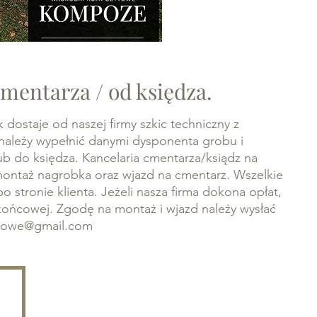
cmentarza / od księdza.
dostaje od naszej firmy szkic techniczny z
ależy wypełnić danymi dysponenta grobu i
lub do księdza. Kancelaria cmentarza/ksiądz na
ontaż nagrobka oraz wjazd na cmentarz. Wszelkie
o stronie klienta. Jeżeli nasza firma dokona opłat,
ońcowej. Zgodę na montaż i wjazd należy wysłać
towe@gmail.com