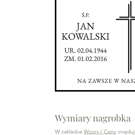
Wymiary nagrobka
W zakładce
Wzory / Ceny
znajduj