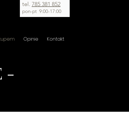
tel.
785 381 852
pon
-pt
9:00-17:00
akupem
Opinie
Kontakt
 -