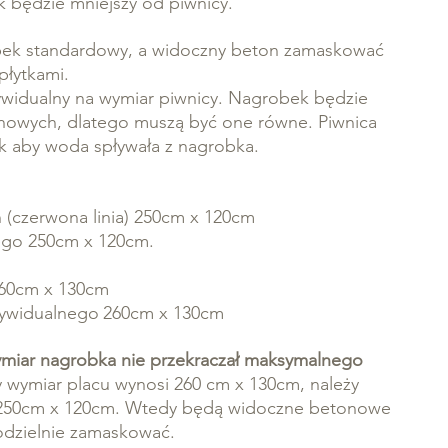
 będzie mniejszy od piwnicy.
ek standardowy, a widoczny beton zamaskować
płytkami.
widualny na wymiar piwnicy. Nagrobek będzie
nowych, dlatego muszą być one równe. Piwnica
 aby woda spływała z nagrobka.
 (czerwona linia) 250cm x 120cm
ego 250cm x 120cm.
 260cm x 130cm
dywidualnego
260cm x 130cm
ymiar nagrobka nie przekraczał maksymalnego
 wymiar placu wynosi 260 cm x 130cm, należy
250cm x 120cm. Wtedy będą widoczne betonowe
modzielnie zamaskować.