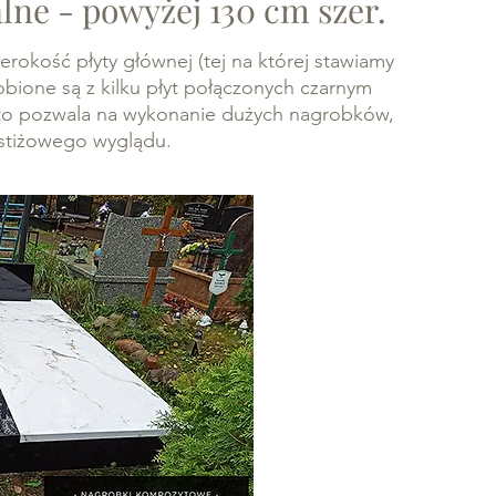
ne - powyżej 130 cm szer.
rokość płyty głównej (tej na której stawiamy
bione są z kilku płyt połączonych czarnym
to pozwala na wykonanie dużych nagrobków,
restiżowego wyglądu.