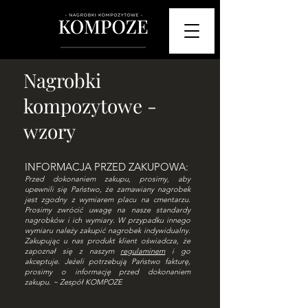
Nagrobki
kompozytowe -
wzory
INFORMACJA PRZED ZAKUPOWA:
Przed dokonaniem zakupu, prosimy, aby
upewnili się Państwo, że zamawiany nagrobek
jest zgodny z wymiarem placu na cmentarzu.
Prosimy zwrócić uwagę na nasze standardy
nagrobków i ich wymiary. W przypadku innego
wymiaru należy zakupić nagrobek indywidualny.
Zakupując u nas produkt klient oświadcza, że
zapoznał się z naszym
regulaminem
i go
akceptuje. Jeżeli potrzebują Państwo fakturę,
prosimy o informację przed dokonaniem
zakupu. ~ Zespół KOMPOZE