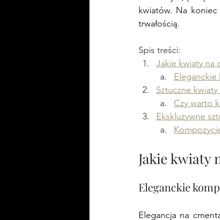
kwiatów. Na koniec 
trwałością.
Spis treści:
Jakie kwiaty na 
Eleganckie
Sztuczne kwiaty
Czy warto k
Ekskluzywne szt
Kompozycje
Jakie kwiaty
Eleganckie komp
Elegancja na cmenta