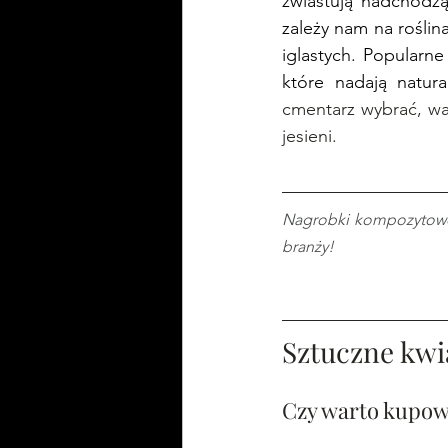
zwiastują nadchodzą
zależy nam na roślin
iglastych. Popularne 
które nadają natur
cmentarz wybrać, wa
jesieni.
Nagrobki kompozytowe, 
branży!
Sztuczne kwi
Czy warto kupowa