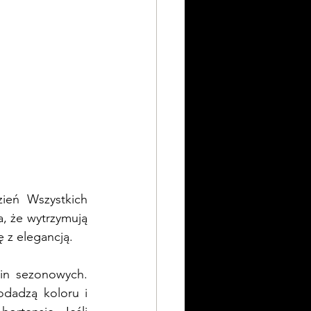
ień Wszystkich 
, że wytrzymują 
ę z elegancją.
n sezonowych. 
dadzą koloru i 