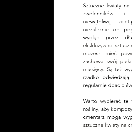
Sztuczne kwiaty na
zwolenników i p
niewątpliwą zale
niezależnie od po
wygląd przez dł
ekskluzywne sztuczn
możesz mieć pewn
zachowa swój piękn
miesięcy. 
Są też wy
rzadko odwiedzają 
regularnie dbać o św
Warto wybierać te 
rośliny, aby kompozy
cmentarz mogą wygl
sztuczne kwiaty na c