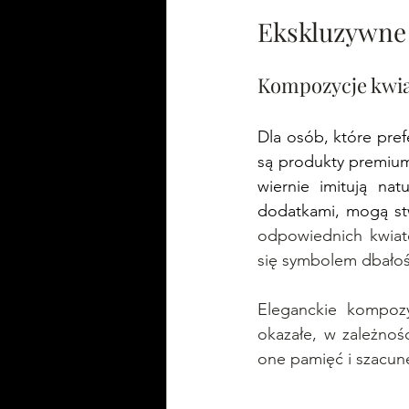
Ekskluzywne 
Kompozycje kwi
Dla osób, które pref
są produkty premium.
wiernie imitują nat
dodatkami, mogą st
odpowiednich kwiató
się symbolem dbałośc
Eleganckie kompozy
okazałe, w zależnośc
one pamięć i szacune