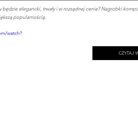
y będzie elegancki, trwały i w rozsądnej cenie? Nagrobki komp
większą popularnością.
om/watch?
CZYTAJ 