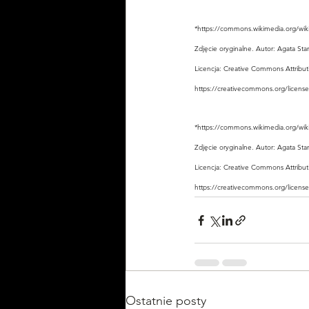
*
https://commons.wikimedia.org/wi
Zdjęcie oryginalne. Autor: Agata Stan
Licencja: 
Creative Commons
Attribu
https://creativecommons.org/license
*
https://commons.wikimedia.org/wi
Zdjęcie oryginalne. Autor: Agata Stan
Licencja: 
Creative Commons
Attribu
https://creativecommons.org/license
Ostatnie posty