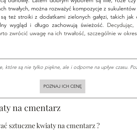
cą odnowę. Latem dobrym wyborem są lilie, róże czy ho
ach trwałych, można rozważyć kompozycje z sukulentów lu
są też stroiki z dodatkami zielonych gałęzi, takich jak c
alny wygląd i długo zachowują świeżość. 
Decydując, 
rto zwrócić uwagę na ich trwałość, szczególnie w okres
które są nie tylko piękne, ale i odporne na upływ czasu. Poz
POZNAJ ICH CENĘ
aty na cmentarz 
ć sztuczne kwiaty na cmentarz ? 