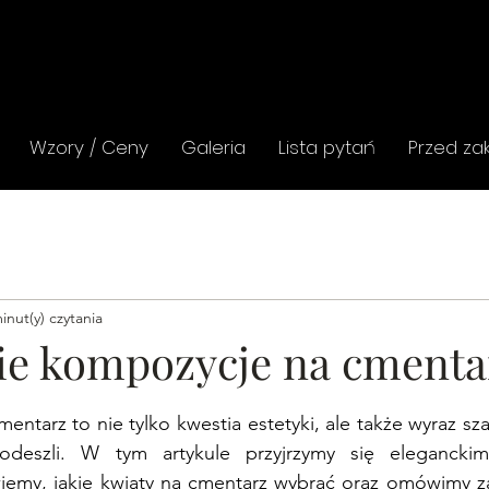
Wzory / Ceny
Galeria
Lista pytań
Przed z
inut(y) czytania
ie kompozycje na cmenta
 5 gwiazdek.
ntarz to nie tylko kwestia estetyki, ale także wyraz sza
 odeszli. W tym artykule przyjrzymy się elegancki
my, jakie kwiaty na cmentarz wybrać oraz omówimy zal