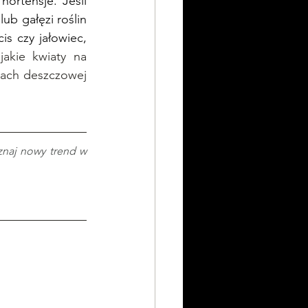
rtensje. Jeśli 
b gałęzi roślin 
is czy jałowiec, 
jakie kwiaty na 
ach deszczowej 
naj nowy trend w 