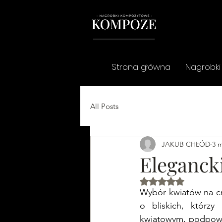
Strona główna
Nagrobki
All Posts
JAKUB CHŁÓD
3 m
Eleganck
Oceniono na NaN z
Wybór kwiatów na cme
o bliskich, którzy
kwiatowym, podpowie