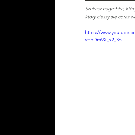
Szukasz nagrobka, któr
który cieszy się coraz 
https://www.youtube.c
v=bDm9X_x2_3o