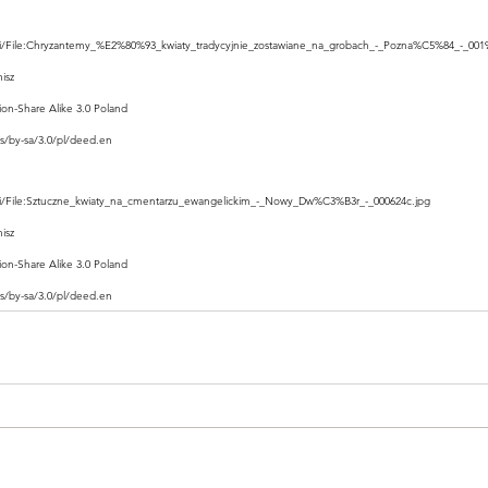
ki/File:Chryzantemy_%E2%80%93_kwiaty_tradycyjnie_zostawiane_na_grobach_-_Pozna%C5%84_-_0019
isz
tion-Share Alike 3.0 Poland
s/by-sa/3.0/pl/deed.en
ki/File:Sztuczne_kwiaty_na_cmentarzu_ewangelickim_-_Nowy_Dw%C3%B3r_-_000624c.jpg
isz
tion-Share Alike 3.0 Poland
s/by-sa/3.0/pl/deed.en