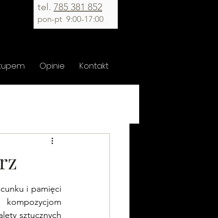
tel.
785 381 852
pon
-pt
9:00-17:00
akupem
Opinie
Kontakt
rz
cunku i pamięci 
m kompozycjom 
ety sztucznych 