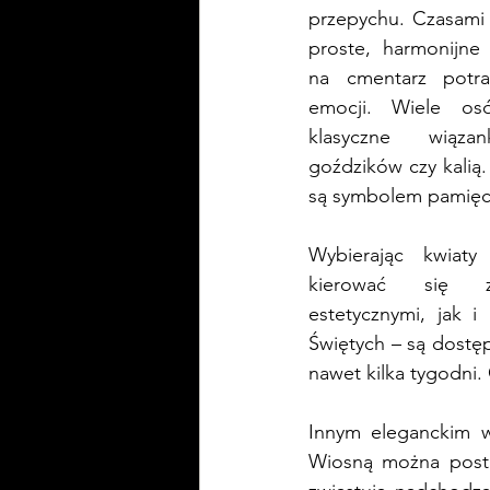
przepychu. Czasami 
proste, harmonijne
na cmentarz potraf
emocji. Wiele os
klasyczne wiąza
goździków czy kalią. 
są symbolem pamięc
Wybierając kwiaty
kierować się z
estetycznymi, jak i
Świętych – są dostęp
nawet kilka tygodni. 
Innym eleganckim w
Wiosną można postaw