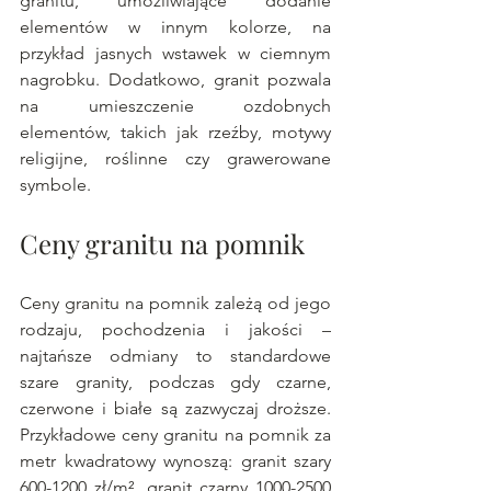
granitu, umożliwiające dodanie 
elementów w innym kolorze, na 
przykład jasnych wstawek w ciemnym 
nagrobku. Dodatkowo, granit pozwala 
na umieszczenie ozdobnych 
elementów, takich jak rzeźby, motywy 
religijne, roślinne czy grawerowane 
symbole.
Ceny granitu na pomnik 
Ceny granitu na pomnik zależą od jego 
rodzaju, pochodzenia i jakości – 
najtańsze odmiany to standardowe 
szare granity, podczas gdy czarne, 
czerwone i białe są zazwyczaj droższe. 
Przykładowe ceny granitu na pomnik za 
metr kwadratowy wynoszą: granit szary 
600-1200 zł/m², granit czarny 1000-2500 