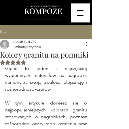
Post
JAKUB CHŁÓD
3 minut(y) czytania
Kolory granitu na pomniki
Oceniono na NaN z 5 gwiazdek.
Granit to jeden z najczęściej 
wybieranych materiałów na nagrobki, 
ceniony za swoją trwałość, elegancję i 
różnorodność wzorów. 
W tym artykule dowiesz się o 
najpopularniejszych kolorach granitu 
stosowanych w nagrobkach, poznasz 
różnorodne wzory tego kamienia oraz 