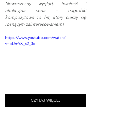
Nowoczesny wygląd, trwałość i 
atrakcyjna cena – nagrobki 
kompozytowe to hit, który cieszy się 
rosnącym zainteresowaniem!
https://www.youtube.com/watch?
v=bDm9X_x2_3o
CZYTAJ WIĘCEJ