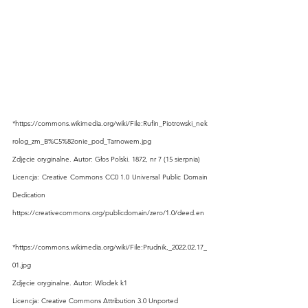
*
https://commons.wikimedia.org/wiki/File:Rufin_Piotrowski_nek
rolog_zm_B%C5%82onie_pod_Tarnowem.jpg
Zdjęcie oryginalne. Autor: Głos Polski. 1872, nr 7 (15 sierpnia)
Licencja: 
Creative Commons
CC0 1.0 Universal Public Domain 
Dedication
https://creativecommons.org/publicdomain/zero/1.0/deed.en
*
https://commons.wikimedia.org/wiki/File:Prudnik,_2022.02.17_
01.jpg
Zdjęcie oryginalne. Autor: 
Wlodek k1
Licencja: 
Creative Commons
Attribution 3.0 Unported