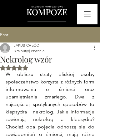
Post
JAKUB CHŁÓD
3 minut(y) czytania
Nekrolog wzór
Oceniono na NaN z 5 gwiazdek.
W obliczu straty bliskiej osoby 
społeczeństwo korzysta z różnych form 
informowania o śmierci oraz 
upamiętniania zmarłego. Dwa z 
najczęściej spotykanych sposobów to 
klepsydra i nekrolog. 
Jakie informacje 
zawierają nekrolog a klepsydra? 
Chociaż oba pojęcia odnoszą się do 
zawiadomień o śmierci, mają różne 