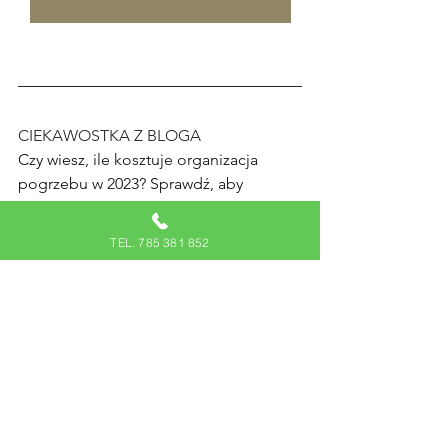
CIEKAWOSTKA Z BLOGA
Czy wiesz, ile kosztuje organizacja 
pogrzebu w 2023? Sprawdź, aby 
poznać ciekawe fakty na ten temat!
TEL. 785 381 852
SPRAWDŹ CENY POGRZEBU