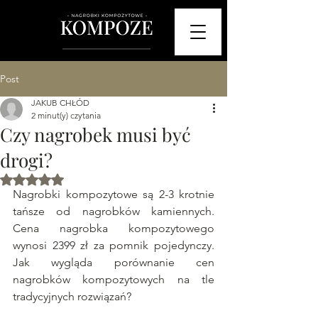
Post
JAKUB CHŁÓD
2 minut(y) czytania
Czy nagrobek musi być
drogi?
Oceniono na NaN z 5 gwiazdek.
Nagrobki kompozytowe są 2-3 krotnie 
tańsze od nagrobków kamiennych. 
Cena nagrobka kompozytowego 
wynosi 2399 zł za pomnik pojedynczy. 
Jak wygląda porównanie cen 
nagrobków kompozytowych na tle 
tradycyjnych rozwiązań? 