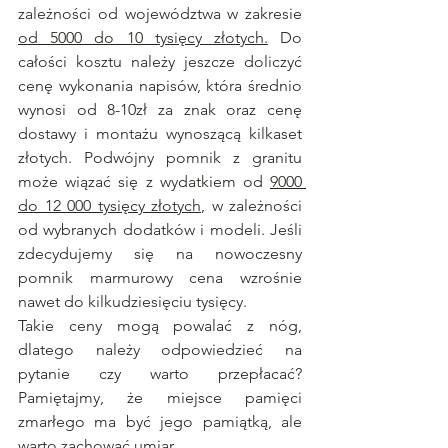
zależności od województwa w zakresie 
od 5000 do 10 tysięcy złotych.
 Do 
całości kosztu należy jeszcze doliczyć 
cenę wykonania napisów, która średnio 
wynosi od 8-10zł za znak oraz cenę 
dostawy i montażu wynoszącą kilkaset 
złotych. Podwójny pomnik z granitu 
może wiązać się z wydatkiem od 
9000 
do 12 000 tysięcy złotych
, w zależności 
od wybranych dodatków i modeli. Jeśli 
zdecydujemy się na nowoczesny 
pomnik marmurowy cena wzrośnie 
nawet do kilkudziesięciu tysięcy.
Takie ceny mogą powalać z nóg, 
dlatego należy odpowiedzieć na 
pytanie czy warto przepłacać? 
Pamiętajmy, że miejsce pamięci 
zmarłego ma być jego pamiątką, ale 
warto zachować umiar.